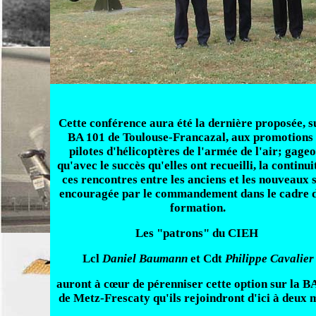
Cette conférence aura été la dernière proposée, s
BA 101 de Toulouse-Francazal, aux promotions
pilotes d'hélicoptères de l'armée de l'air; gage
qu'avec le succès qu'elles ont recueilli, la continui
ces rencontres entre les anciens et les nouveaux 
encouragée par le commandement dans le cadre d
formation.
Les "patrons" du CIEH
Lcl
Daniel Baumann
et Cdt
Philippe Cavalier
auront à cœur de pérenniser cette option sur la B
de Metz-Frescaty qu'ils rejoindront d'ici à deux 