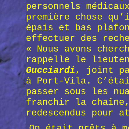
personnels médicau
première chose qu’
épais et bas plafo
effectuer des rech
« Nous avons cherc
rappelle le lieute
Gucciardi
, joint p
à Port-Vila. C’éta
passer sous les nu
franchir la chaîne
redescendus pour a
On était prêts à m