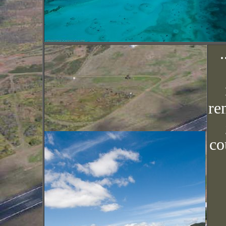
.
re
co