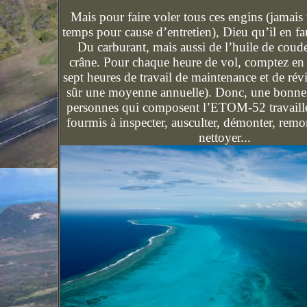
Mais pour faire voler tous ces engins (jamai
temps pour cause d’entretien), Dieu qu’il en fau
Du carburant, mais aussi de l’huile de coude
crâne. Pour chaque heure de vol, comptez e
sept heures de travail de maintenance et de révi
sûr une moyenne annuelle). Donc, une bonne 
personnes qui composent l’ETOM-52 travail
fourmis à inspecter, ausculter, démonter, remon
nettoyer...