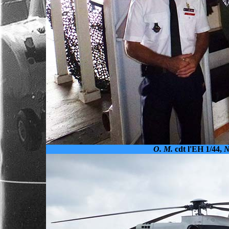
O. M.
cdt l'EH 1/44,
N