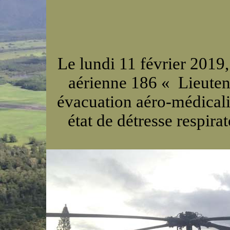
Le lundi 11 février 2019
aérienne 186 « Lieuten
évacuation aéro-médicali
état de détresse respirat