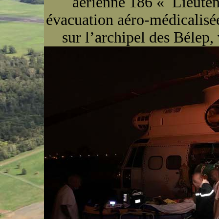
aérienne 186 « Lieuten
évacuation aéro-médicalisée
sur l’archipel des Bélep,