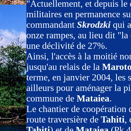
"Actuellement, et depuis le
militaires en permanence sur
commandant
Skrodzki
qui a
onze rampes, au lieu dit "la
une déclivité de 27%.
Ainsi, l'accès à la moitié no
jusqu'au relais de la
Marot
terme, en janvier 2004, les 
ailleurs pour aménager la pi
commune de
Mataiea
.
Le chantier de coopération
route traversière de
Tahiti
,
Tahiti
) et de
Mataiea
(Pk 4