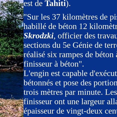
est de
Tahiti
).
"Sur les 37 kilomètres de pi
habillé de béton 12 kilomè
Skrodzki
, officier des trava
sections du 5e Génie de terr
réalisé six rampes de béton 
finisseur à béton".
L'engin est capable d'exécut
bétonnés et pose des portion
trois mètres par minute. Les
finisseur ont une largeur all
épaisseur de vingt-deux cen