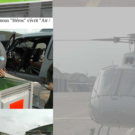
 nous "Héros" s'écrit "Air /