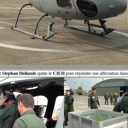
t
Stephan Hollands
quitte le
CIEH
pour rejoindre son affectation dans