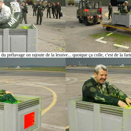
 du prélavage on rajoute de la lessive... quoique ça colle, c'est de la fari