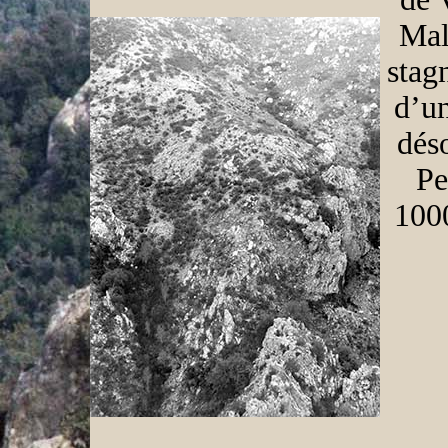
Mal
stagn
d’un
dés
Pe
1000