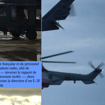
e française et du personnel
tions radio, afin de
 — inverser le rapport de
 personne isolée —, deux
 sous la direction d’un E-3F
ng.