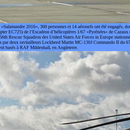
e «Salamandre 2016», 300 personnes et 14 aéronefs ont été engagés, don
ter EC725) de l’Escadron d’hélicoptères 1/67 «Pyrénées» de Cazaux 
6th Rescue Squadron des United States Air Forces in Europe station
es par deux ravitailleurs Lockheed Martin MC-130J Commando II du 6
nt basés à RAF Mildenhall, en Angleterre.