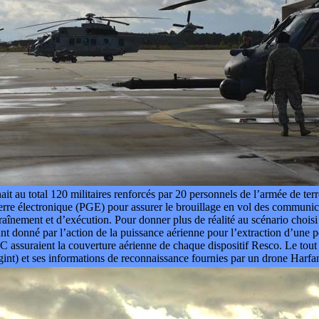
it au total 120 militaires renforcés par 20 personnels de l’armée de terr
re électronique (PGE) pour assurer le brouillage en vol des communica
aînement et d’exécution. Pour donner plus de réalité au scénario choisi
tant donné par l’action de la puissance aérienne pour l’extraction d’une
 assuraient la couverture aérienne de chaque dispositif Resco. Le tout
t) et ses informations de reconnaissance fournies par un drone Harfa