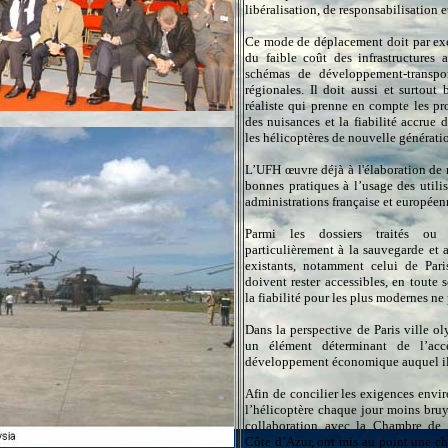
libéralisation, de responsabilisation 
Ce mode de déplacement doit par exe
du faible coût des infrastructures a
schémas de développement-transport
régionales. Il doit aussi et surtout
réaliste qui prenne en compte les pr
des nuisances et la fiabilité accrue
les hélicoptères de nouvelle générat
L’UFH œuvre déjà à l'élaboration de 
bonnes pratiques à l’usage des utili
administrations française et europée
Parmi les dossiers traités ou
particulièrement à la sauvegarde et
existants, notamment celui de Pari
doivent rester accessibles, en toute
la fiabilité pour les plus modernes ne
Dans la perspective de Paris ville o
un élément déterminant de l’ac
développement économique auquel il
Afin de concilier les exigences envir
l’hélicoptère chaque jour moins bruy
collaboration avec la Chambre de 
Côte d’Azur, ont mis au point une ch