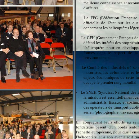
meilleure connaissance et reconn
d'affaires.
-
La FFG (Fédération Française d
officielle de l'état sur les qu
concernent les hélicoptères légers
-
Le GFH (Groupement Français de l
défend les intérêts des propriétai
l'hélicoptère pour en développ
formes dans le respect de la 
l'environnement.
-
Le Comité des Industriels où se r
motoristes, les avioniciens et 
enjeux économiques de cette ind
occupe le premier rang mondial.
-
Le SNEH (Syndicat National des E
la mission est essentiellement ce
administratifs, fiscaux et sociau
des opérateurs de transport public
aérien (photographie, travaux agri
En conjuguant leurs efforts au se
fondateurs pèsent d'un poids renfor
l'échelle européenne, pour que l'en
l'hélicoptère et à son avenir soit t