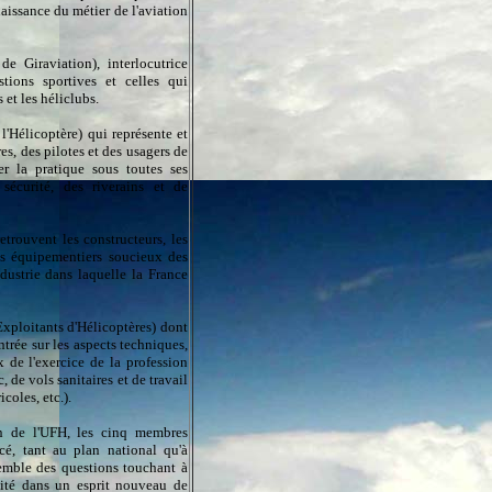
aissance du métier de l'aviation
e Giraviation), interlocutrice
estions sportives et celles qui
 et les héliclubs.
'Hélicoptère) qui représente et
res, des pilotes et des usagers de
er la pratique sous toutes ses
sécurité, des riverains et de
etrouvent les constructeurs, les
les équipementiers soucieux des
ustrie dans laquelle la France
xploitants d'Hélicoptères) dont
ntrée sur les aspects techniques,
x de l'exercice de la profession
, de vols sanitaires et de travail
coles, etc.).
in de l'UFH, les cinq membres
cé, tant au plan national qu'à
semble des questions touchant à
raité dans un esprit nouveau de