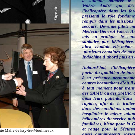
a souhaité honorer le 
Valérie André qui, dé
l’hélicoptère dans les fo
pressenti le rôle fondame
remplir dans les missions 
secours. Devenue pilote mi
Médecin Général Valérie An
mis en pratique le conc
sanitaire par hélicoptère
ainsi conduit elle-mêm
plusieurs centaines de miss
Indochine d’abord puis en 
Aujourd’hui, l’hélicoptèr
partie du quotidien de tous
à sa présence permanent
centres hospitaliers d’où il 
à tout moment pour transp
des SAMU ou des SMUR. Cel
ainsi leurs patients, dans 
rapides, afin de le traite
dans des conditions optima
hospitalier le mieux adap
hélicoptères du service pub
familières, bleue pour la 
et rouge pour la Sécurité
uté Maire de Issy-les-Moulineaux
aussi omniprésents lors