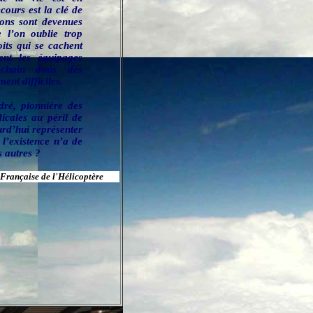
cours est la clé de
ions sont devenues
e l’on oublie trop
oits qui se cachent
ent les équipages
ochain dans des
ent difficiles.
ré, pionnière des
icales au péril de
urd’hui représenter
 l’existence n’a de
s autres ?
Française de l'Hélicoptère