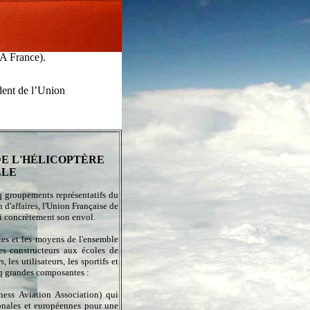
A France).
dent de l’Union
DE L'HÉLICOPTÈRE
LLE
q groupements représentatifs du
 d'affaires, l'Union Française de
i concrètement son envol.
ces et les moyens de l'ensemble
es constructeurs aux écoles de
 les utilisateurs, les sportifs et
inq grandes composantes :
ess Aviation Association) qui
ionales et européennes pour une