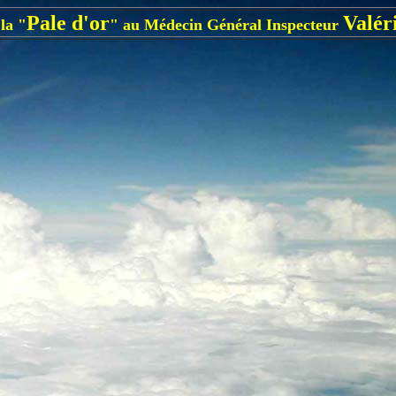
Pale d'or
Valér
la "
" au Médecin Général Inspecteur