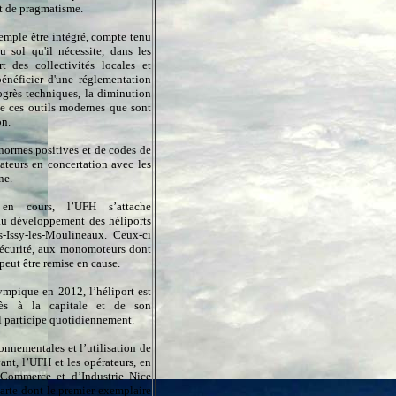
et de pragmatisme.
mple être intégré, compte tenu
u sol qu'il nécessite, dans les
 des collectivités locales et
 bénéficier d'une réglementation
ogrès techniques, la diminution
 de ces outils modernes que sont
ion.
normes positives et de codes de
sateurs en concertation avec les
nne.
 en cours, l’UFH s’attache
 au développement des héliports
s-Issy-les-Moulineaux. Ceux-ci
 sécurité, aux monomoteurs dont
 peut être remise en cause.
lympique en 2012, l’héliport est
cès à la capitale et de son
 participe quotidiennement.
onnementales et l’utilisation de
ant, l’UFH et les opérateurs, en
Commerce et d’Industrie Nice
arte dont le premier exemplaire