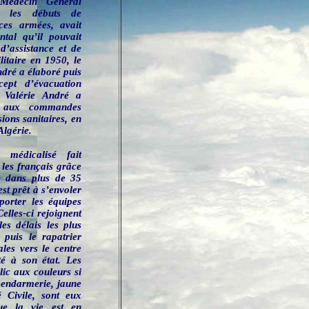
Médecin Général
s les débuts de
rces armées, avait
ntal qu’il pouvait
d’assistance et de
litaire en 1950, le
dré a élaboré puis
ept d’évacuation
. Valérie André a
e aux commandes
ions sanitaires, en
Algérie.
e médicalisé fait
 les français grâce
e dans plus de 35
est prêt à s’envoler
orter les équipes
les-ci rejoignent
les délais les plus
r puis le rapatrier
les vers le centre
té à son état. Les
lic aux couleurs si
Gendarmerie, jaune
 Civile, sont eux
que la vie est en