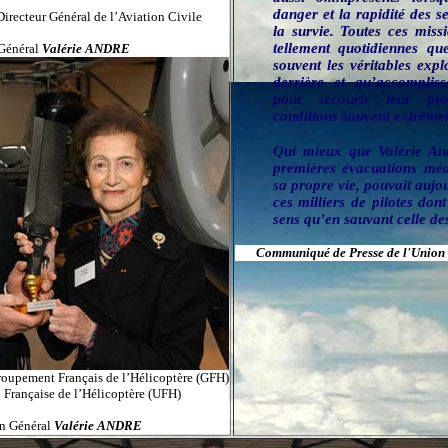
danger et la rapidité des se
 Directeur Général de l’Aviation Civile
la survie. Toutes ces miss
tellement quotidiennes qu
Général
Valérie ANDRE
souvent les véritables expl
derrière et qu’accompliss
pour secourir leur pr
conditions souvent extrêmem
Qui mieux que Valérie And
premières évacuations méd
sa propre vie, pouvait aujo
ces milliers de pilotes dont
sens qu’en sauvant celle de
Communiqué de Presse de l'Union 
Groupement Français de l’Hélicoptère (GFH)
n Française de l’Hélicoptère (UFH)
n Général
Valérie ANDRE