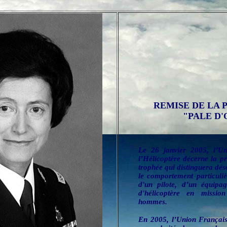
REMISE DE LA
"PALE D'
Le 26 janvier 2005, l’U
l’Hélicoptère décerne la p
trophée qui distinguera dés
le comportement particuli
d'un pilote, d’un équipa
d'hélicoptère en missio
hommes.
En 2005, l’Union Français