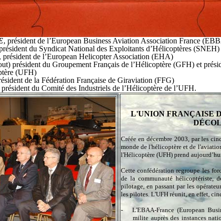
E
, président de l’European Business Aviation Association France (EBB
 président du Syndicat National des Exploitants d’Hélicoptères (SNEH)
, président de l’European Helicopter Association (EHA)
ut) président du Groupement Français de l’Hélicoptère (GFH) et prési
optère (UFH)
résident de la Fédération Française de Giraviation (FFG)
, président du Comité des Industriels de l’Hélicoptère de l’UFH.
L'UNION FRANÇAISE 
DÉCO
Créée en décembre 2003, par les cin
monde de l'hélicoptère et de l'aviation
l'Hélicoptère (UFH) prend aujourd’hu
Cette confédération regroupe les for
de la communauté hélicoptériste, d
pilotage, en passant par les opérateurs,
les pilotes. L'UFH réunit, en effet, c
-
L'EBAA-France (European Busin
milite auprès des instances nat