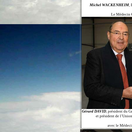
Michel WACKENHEIM
,
Le Médecin 
Gérard DAVID
, président du 
et président de l’Unio
avec le Médeci