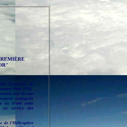
PREMIÈRE
OR"
nion Française de
remière Pale d’Or,
ormais tous les ans
èrement courageux
ge ou d’une unité
n au service des
e de l’Hélicoptère