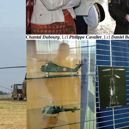
Chantal Dubourg
, Lcl
Philippe Cavalier
, Lcl
Daniel 