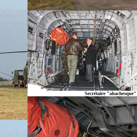
Secrétaire "ahachesque"