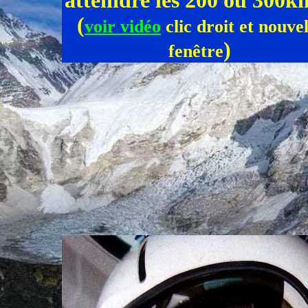
atteindre les 200 ou 300k
(
voir vidéo
clic droit et nouvel
)
fenêtre