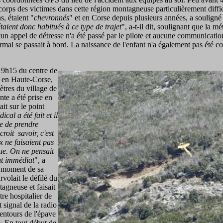
corps des victimes dans cette région montagneuse particulièrement diffici
s, étaient "
chevronnés
" et en Corse depuis plusieurs années, a souligné
étaient donc habitués à ce type de trajet
", a-t-il dit, soulignant que la mé
n appel de détresse n'a été passé par le pilote et aucune communication 
mal se passait à bord. La naissance de l'enfant n'a également pas été c
 19h15 du centre de
, en Haute-Corse,
ètres du village de
te a été prise en
ait sur le point
cal a été fait et il
e de prendre
croit savoir, c'est
 ne faisaient pas
ue. On ne pensait
t immédiat
", a
u moment de sa
rvolait le défilé du
agneuse et faisait
tre hospitalier de
t signal de la radio
entours de l'épave
se. En tout début de