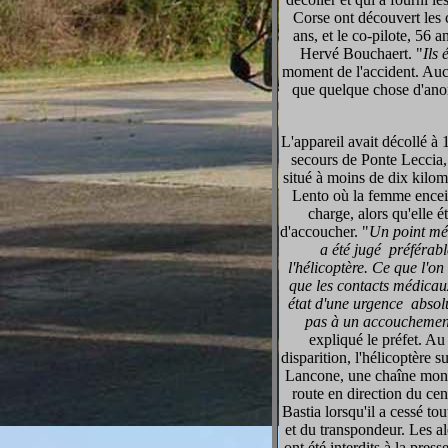
Corse ont découvert les 
ans, et le co-pilote, 56 an
Hervé Bouchaert. "
Ils 
moment de l'accident. Aucu
que quelque chose d'anor
L'appareil avait décollé à
secours de Ponte Leccia
situé à moins de dix kilom
Lento où la femme encein
charge, alors qu'elle ét
d'accoucher. "
Un point médi
a été jugé préférabl
l'hélicoptère. Ce que l'on 
que les contacts médicaux
état d'une urgence absol
pas à un accouchemen
expliqué le préfet. A
disparition, l'hélicoptère su
Lancone, une chaîne mont
route en direction du cen
Bastia lorsqu'il a cessé tou
et du transpondeur. Les al
ont été interdits à la pres