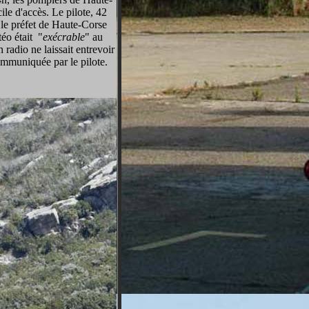
le d'accès. Le pilote, 42
 le préfet de Haute-Corse
téo était "
exécrable
" au
radio ne laissait entrevoir
ommuniquée par le pilote.