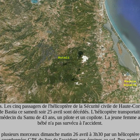
ts. Les cinq passagers de l'hélicoptère de la Sécurité civile de Haute-Cor
de Bastia ce samedi soir 25 avril sont décédés. L'hélicoptère transporta
médecin du Samu de 43 ans, un pilote et un copilote. La jeune femme 
bébé n'a pas survécu à l'accident.
n plusieurs morceaux dimanche matin 26 avril à 3h30 par un hélicoptère 
les coordonnées GPS du lieu de l'accident aux équipes au sol. Peu avant 