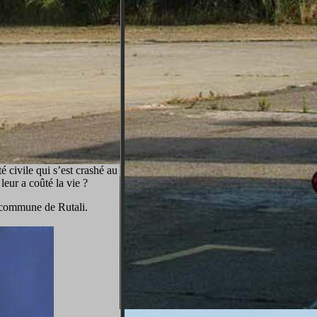
 civile qui s’est crashé au
eur a coûté la vie ?
la commune de Rutali.