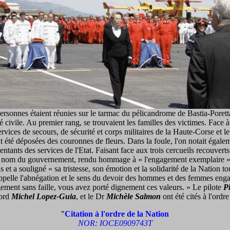
ersonnes étaient réunies sur le tarmac du pélicandrome de Bastia-Porett
é civile. Au premier rang, se trouvaient les familles des victimes. Face à
ervices de secours, de sécurité et corps militaires de la Haute-Corse et l
 été déposées des couronnes de fleurs. Dans la foule, l'on notait égale
ntants des services de l'Etat. Faisant face aux trois cercueils recouverts
 au nom du gouvernement, rendu hommage à « l'engagement exemplaire » 
 et a souligné « sa tristesse, son émotion et la solidarité de la Nation to
appelle l'abnégation et le sens du devoir des hommes et des femmes eng
ement sans faille, vous avez porté dignement ces valeurs. » Le pilote
P
bord
Michel Lopez-Guia
, et le Dr
Michèle Salmon
ont été cités à l'ordr
"
Citation à l'ordre de la Nation
NOR: IOCE0909743T