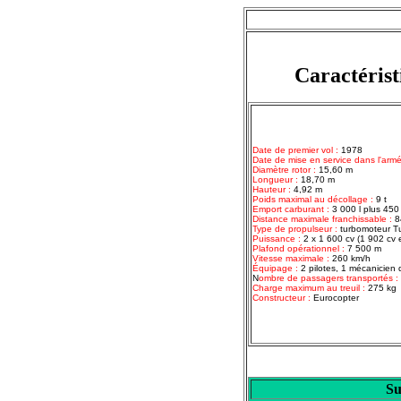
Caractérist
Date de premier vol :
1978
Date de mise en service dans l'armée
Diamètre rotor :
15,60 m
Longueur :
18,70 m
Hauteur :
4,92 m
Poids maximal au décollage :
9 t
Emport carburant :
3 000 l plus 450
Distance maximale franchissable :
8
Type de propulseur :
turbomoteur T
Puissance :
2 x 1 600 cv (1 902 cv 
Plafond opérationnel :
7 500 m
Vitesse maximale :
260 km/h
Équipage :
2 pilotes, 1 mécanicien d
N
ombre de passagers transportés :
Charge maximum au treuil :
275 kg
Constructeur :
Eurocopter
Su