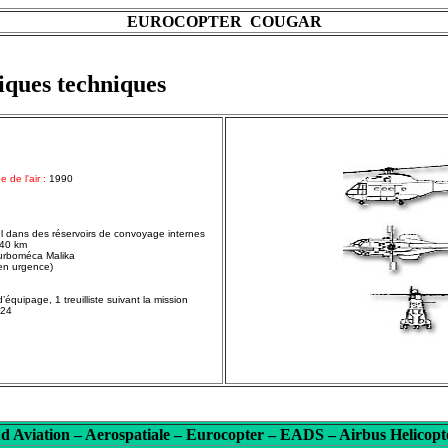
EUROCOPTER COUGAR
iques techniques
 de l'air :
1990
 l dans des réservoirs de convoyage internes
40 km
urboméca Malika
en urgence)
’équipage, 1 treuilliste suivant la mission
24
d Aviation – Aerospatiale – Eurocopter – EADS – Airbus Helicopt