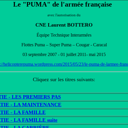
Le "PUMA" de l'armée française
avec l'autorisation du
CNE Laurent BOTTERO
Équipe Technique Interarmées
Flottes Puma – Super Puma – Cougar - Caracal
03 septembre 2007 - 01 juillet 2011- mai 2015
s://helicopterepuma.wordpress.com/2015/05/23/le-puma-de-larmee-franc
Cliquez sur les titres suivants:
TIE - LES PREMIERS PAS
TIE - L
A MAINTENANCE
TIE - L
A FAMILLE
TIE - L
A FAMILLE suite
TIE - L
A CARRIÈRE