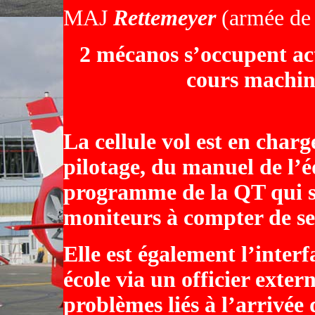
MAJ
Rettemeyer
(armée de 
2 mécanos s’occupent act
cours machin
La cellule vol est en charg
pilotage, du manuel de l’é
programme de la QT qui se
moniteurs à compter de s
Elle est également l’inte
école via un officier exter
problèmes liés à l’arrivé