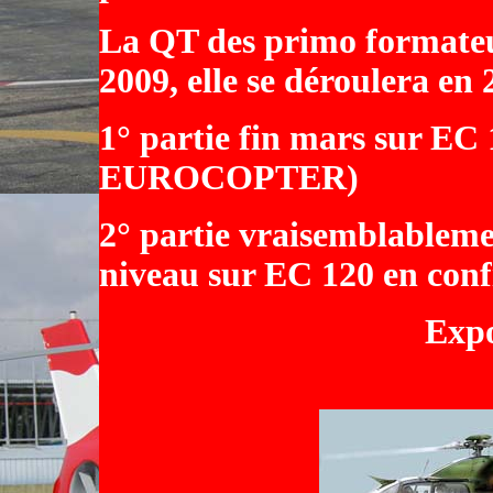
La QT des primo formateu
2009, elle se déroulera en 2
1° partie fin mars sur EC 
EUROCOPTER)
2° partie vraisemblableme
niveau sur EC 120 en conf
Exp