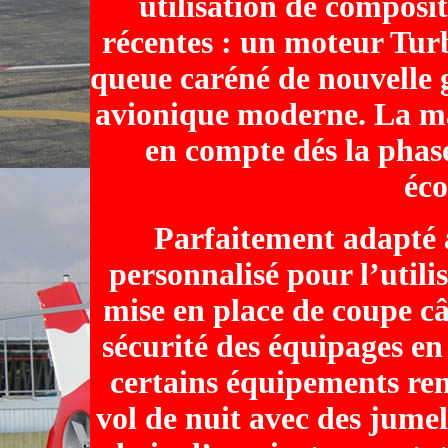
utilisation de composit
récentes : un moteur Tur
queue caréné de nouvelle 
avionique moderne. La mai
en compte dés la phase
éc
Parfaitement adapté à
personnalisé pour l’utili
mise en place de coupe c
sécurité des équipages en
certains équipements ren
vol de nuit avec des jume