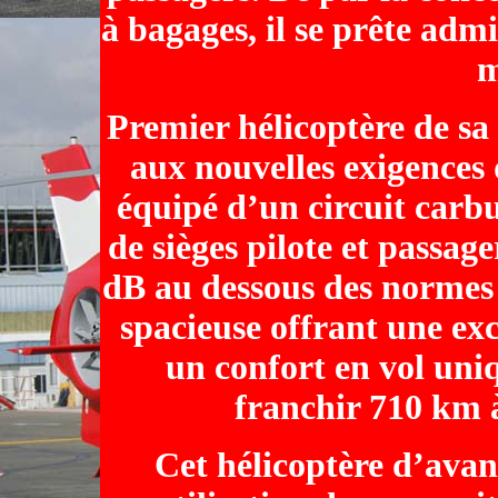
à bagages, il se prête adm
m
Premier hélicoptère de sa
aux nouvelles exigences 
équipé d’un circuit carbu
de sièges pilote et passage
dB au dessous des normes 
spacieuse offrant une excel
un confort en vol uniq
franchir 710 km à
Cet hélicoptère d’avan