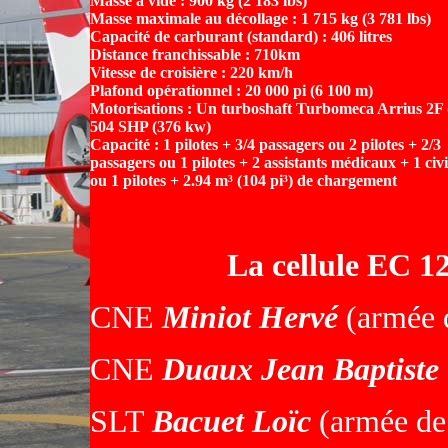
Masse à vide : 900 kg (2 183 lbs)
Masse maximale au décollage : 1 715 kg (3 781 lbs)
Capacité de carburant (standard) : 406 litres
Distance franchissable : 710km
Vitesse de croisière : 220 km/h
Plafond opérationnel : 20 000 pi (6 100 m)
Motorisations : Un turboshaft Turbomeca Arrius 2F
504 SHP (376 kw)
Capacité : 1 pilotes + 3/4 passagers ou 2 pilotes + 2/3
passagers ou 1 pilotes + 2 assistants médicaux + 1 civ
ou 1 pilotes + 2.94 m³ (104 pi³) de chargement
La cellule EC 1
CNE
Miniot Hervé
(armée d
CNE
Duaux Jean Baptiste
SLT
Bacuet Loïc
(armée de 