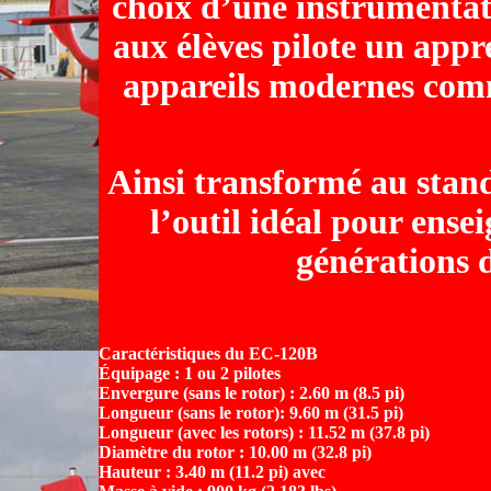
choix d’une instrumentati
aux élèves pilote un appr
appareils modernes comme
Ainsi transformé au standa
l’outil idéal pour ense
générations d
Caractéristiques du EC-120B
Équipage : 1 ou 2 pilotes
Envergure (sans le rotor) : 2.60 m (8.5 pi)
Longueur (sans le rotor): 9.60 m (31.5 pi)
Longueur (avec les rotors) : 11.52 m (37.8 pi)
Diamètre du rotor : 10.00 m (32.8 pi)
Hauteur : 3.40 m (11.2 pi) avec