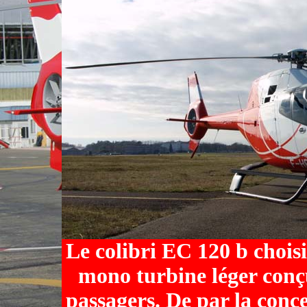
Le colibri EC 120 b chois
mono turbine léger conçu
passagers. De par la conce