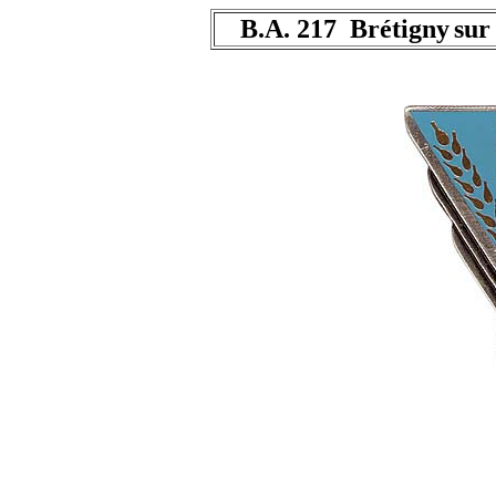
B.A. 217 Brétigny
sur