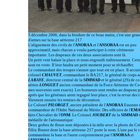
5 décembre 2006, dans la froidure de ce beau matin, c'est une gran
d'armes sur la base aérienne 217.
L'alignement des civils de l'
ANORAA
et l'
ANSORAA
est un peu
approximatif, mais chacun a voulu participer à cette cérémonie
importante. Les drapeaux de ces deux associations sont là.
Un petit vent balaie la place et nous engourdi traîtreusement. Cert
sont en veste. Il leur faudra un petit moment pour se réchauffer.
Le commandant des troupes s'assure que tout est en place. Il accuei
colonel
CHAUVET
, commandant le BA 217, le général de corps a
LABAYE
, directeur central de la
SIMMAD
et le général (2S) de co
aérien
LONGUET
ancien commandant de la Force Aérienne de Co
mes souvenirs sont exacts). Les honneurs sont rendus au drapeau p
après que les généraux aient regagné leur place, c'est la revue des 
Viennent ensuite les remises de décoration.
Le Colonel
PILORGET
, ancien président de l'
ANORAA
Essonne e
commandeur de l'Ordre National du Mérite. Des officiers de l'
EM
faits Chevalier de l'
ONM
. Le Colonel
JOUBERT
de la
SIMMAD
r
médaille de l'aéronautique.
Deux gerbes de fleurs sont déposées à la stèle avec la photo du Co
Félix Brunet dont la base aérienne 217 porte le nom. L'une par le 
commandant la base et l'autre conjointement par l'
ANORAA
et
l'
ANSORAA
.