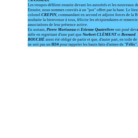
Les troupes défilent ensuite devant les autorités et les nouveaux d
Ensuite, nous sommes conviés à un "pot" offert par la base. Le lieu
colonel
CREPIN
, commandant en second et adjoint forces de la
souhaite la bienvenue à tous, félicite les récipiendaires et remercie
associations de leur présence active.
En sortant,
Pierre Morisseau
et
Etienne Quatrelivre
ont posé deva
stèle en regrettant d'une part que
Norbert CLÉMENT
et
Bernard
BOUCHÉ
aient été obligé de partir et que, d'autre part, en toile de
ne soit pas un
H34
pour rappeler les hauts faits d'armes de "
Félix
".