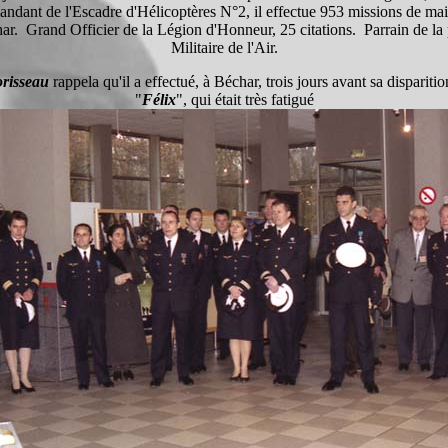
ndant de l'Escadre d'Hélicoptères N°2, il effectue 953 missions de maint
ar.
Grand Officier de la Légion d'Honneur, 25 citations.
Parrain de la
Militaire de l'Air.
risseau
rappela qu'il a effectué, à Béchar, trois jours avant sa dispariti
"
Félix
", qui était très fatigué