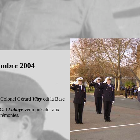
embre 2004
e Colonel Gérard
Vitry
cdt la Base
u Gal
Labaye
venu présider aux
érémonies.