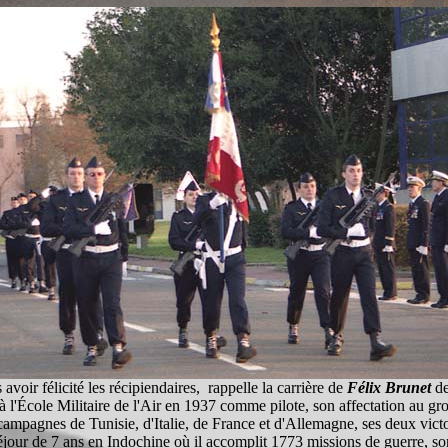
s avoir félicité les récipiendaires,
rappelle la carrière de
Félix Brunet
de
 l'École Militaire de l'Air en 1937 comme pilote, son affectation au g
x campagnes de Tunisie, d'Italie, de France et d'Allemagne, ses deux vic
éjour de 7 ans en Indochine où il accomplit 1773 missions de guerre, so