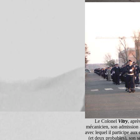
Le Colonel
Vitry
, aprè
mécanicien, son admission à
avec lequel il participe au
(et deux probables), son s