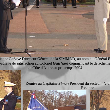
rienne
Labaye
Directeur Général de la SIMMAD, au nom du Général
B
ignage de satisfaction au Colonel
G
uichard
commandant le détachemen
en Côte d'Ivoire au printemps 2004
Remise au Capitaine
Simon
Président du secteur 4/
Essonne