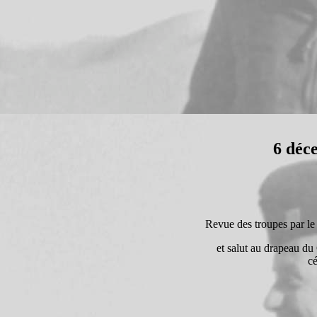
6 déc
Revue des troupes par l
et salut au drapeau d
c