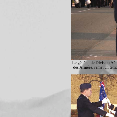
Le général de Division Aé
des Armées, remet un témo