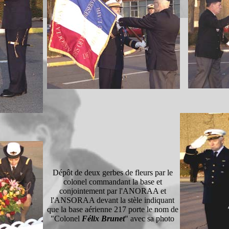
Dépôt de deux gerbes de fleurs par le
colonel commandant la base et
conjointement par l'ANORAA et
l'ANSORAA devant la stèle indiquant
que la base aérienne 217 porte le nom de
"Colonel
Félix Brunet
" avec sa photo