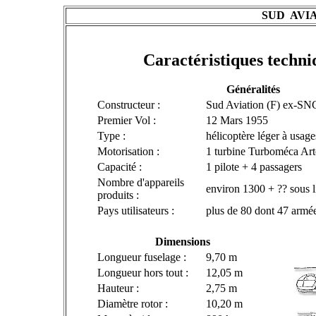
SUD AVI
Caractéristiques techni
Généralités
Constructeur :
Sud Aviation (F) ex-S
Premier Vol :
12 Mars 1955
Type :
hélicoptère léger à usage
Motorisation :
1 turbine Turboméca Ar
Capacité :
1 pilote + 4 passagers
Nombre d'appareils
environ 1300 + ?? sous l
produits :
Pays utilisateurs :
plus de 80 dont 47 armé
Dimensions
Longueur fuselage :
9,70 m
Longueur hors tout :
12,05 m
Hauteur :
2,75 m
Diamètre rotor :
10,20 m