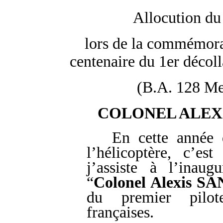
Allocution d
lors de la commémor
centenaire du 1er décol
(B.A. 128 Me
COLONEL ALEXIS
En cette année 
l’hélicoptère, c’e
j’assiste à l’inaug
“
Colonel Alexis S
du premier pilot
françaises.