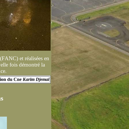
(FANC) et réalisées en
elle fois démontré la
nce.
ion du Cne
Karim Djemai
ns