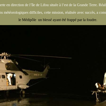
lerte en direction de l’île de Lifou située à l’est de la Grande Terre. Réa
ns météorologiques difficiles, cette mission, réalisée avec succès, a cons
le Médipôle un blessé ayant été frappé par la foudre.