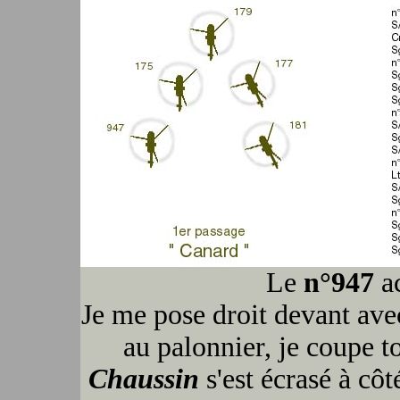
Le
n°947
a
Je me pose droit devant ave
au palonnier, je coupe to
Chaussin
s'est écrasé à côt