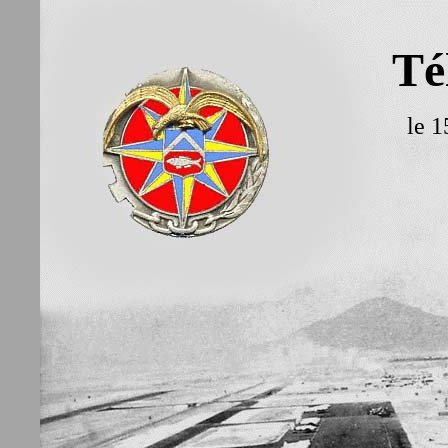
Té
le 1