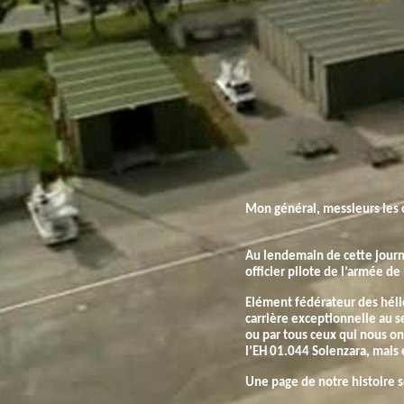
Mon général, messieurs les o
Au lendemain de cette journ
officier pilote de l’armée de l
Elément fédérateur des hélic
carrière exceptionnelle au s
ou par tous ceux qui nous ont
l’EH 01.044 Solenzara, mais 
Une page de notre histoire s