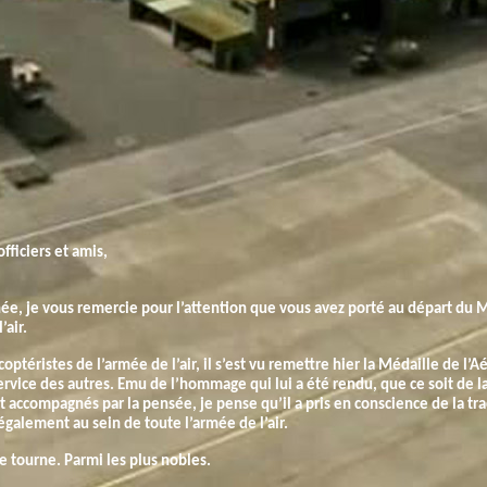
fficiers et amis,
ée, je vous remercie pour l’attention que vous avez porté au départ du M
’air.
optéristes de l’armée de l’air, il s’est vu remettre hier la Médaille de l
ervice des autres. Emu de l’hommage qui lui a été rendu, que ce soit de l
 accompagnés par la pensée, je pense qu’il a pris en conscience de la trac
également au sein de toute l’armée de l’air.
e tourne. Parmi les plus nobles.