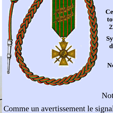
Ce
to
2
Sy
d
N
Not
Comme un avertissement le signale