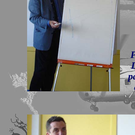
P
D
p