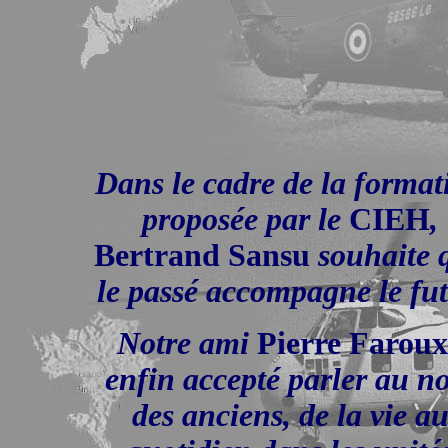
Dans le cadre de la format
proposée par le
CIEH
,
Bertrand Sansu
souhaite 
le passé accompagne le fut
Notre ami
Pierre Faroux
enfin accepté parler au 
des anciens, de la vie a