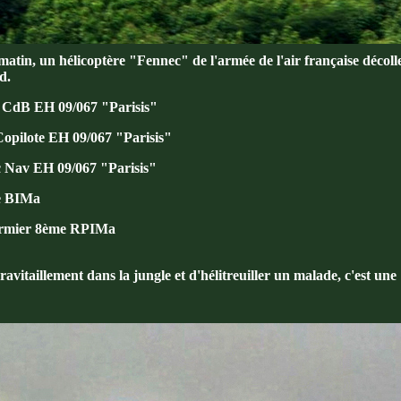
atin, un hélicoptère "Fennec" de l'armée de l'air française décoll
d.
 CdB EH 09/067 "Parisis"
Copilote EH 09/067 "Parisis"
Nav EH 09/067 "Parisis"
e BIMa
irmier 8ème RPIMa
u ravitaillement dans la jungle et d'hélitreuiller un malade, c'est un