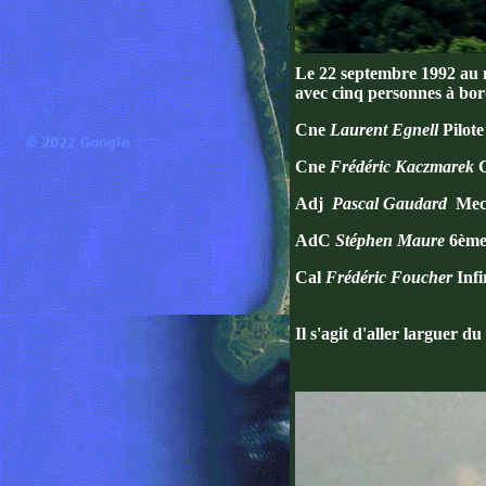
Le 22 septembre 1992 au m
avec cinq personnes à bor
Cne
Laurent Egnell
Pilote
Cne
Frédéric Kaczmarek
Adj
Pascal Gaudard
Mec 
AdC
Stéphen Maure
6èm
Cal
Frédéric Foucher
Inf
Il s'agit d'aller larguer d