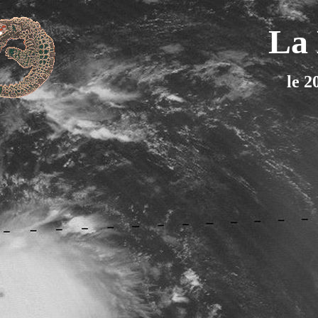
La 
le 2