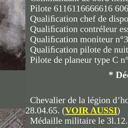
Pilote 6116116666616 6060
Qualiﬁcation chef de dispos
Qualiﬁcation contréleur es
Qualiﬁcation moniteur n°3
Qualiﬁcation pilote de nui
Pilote de planeur type C n
* Dé
Chevalier de la légion d’
28.04.65. (
VOIR AUSSI
)
Médaille militaire le 3l.12