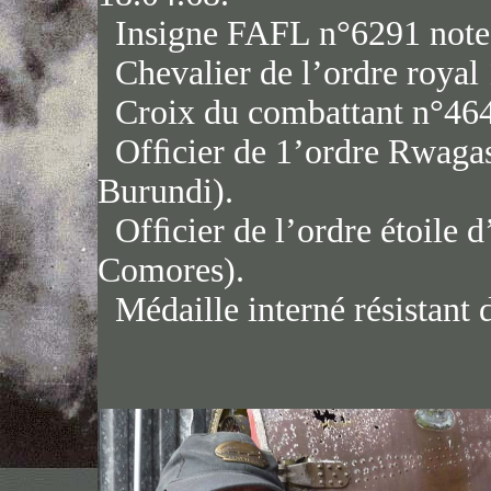
Insigne FAFL n°6291 note
Chevalier de l’ordre roya
Croix du combattant n°464
Ofﬁcier de 1’ordre Rwagas
Burundi).
Ofﬁcier de l’ordre étoile 
Comores).
Médaille interné résistant 