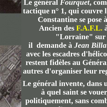
Le général
Fourquet
, co
tactique n° 1, qui couvre l
Constantine se pose à
Ancien des
F.A.F.L.
à
"Lorraine" sur
i
l demande à
Jean
Bill
avec les escadres d'hélic
restent fidèles au Génér
autres d'organiser leur r
Le général
invente, dans u
à quel saint se vouer,
politiquement, sans comb