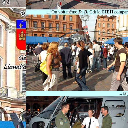
... On voit même
D. B.
Cdt le
CIEH
comparer
... l