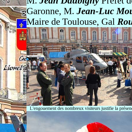
M.
Jean Daubigny
Préfet d
Garonne, M.
Jean-Luc Mo
Maire de Toulouse, Gal
Rou
L'engouement des nombreux visiteurs justifie la présenc