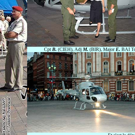
Cpt
B.
(CIEH), Adj
M.
(BIR), Major
E.
BAI Tou