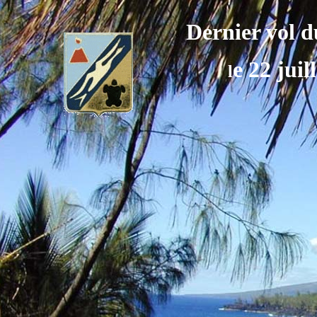
Dernier vol 
e 22 juil
l