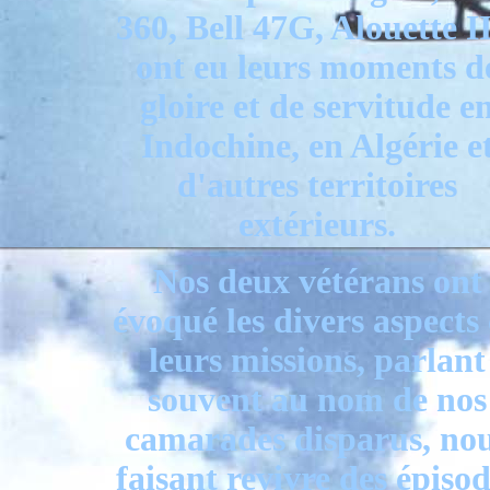
360, Bell 47G, Alouette II
ont eu leurs moments d
gloire et de servitude e
Indochine, en Algérie e
d'autres territoires
extérieurs.
Nos deux vétérans ont
évoqué les divers aspects
leurs missions, parlant
souvent au nom de nos
camarades disparus, no
faisant revivre des épiso