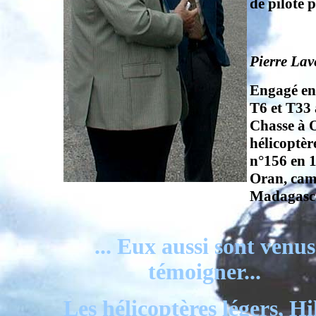
de pilote p
Pierre Lav
Engagé en 
T6 et T33 
Chasse à 
hélicoptèr
n°156 en 1
Oran, cam
Madagasc
... Eux aussi sont venus
témoigner...
Les hélicoptères légers, Hi