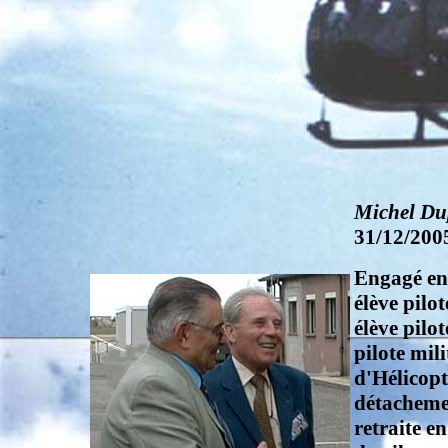
Michel Du
31/12/200
Engagé en
élève pilo
élève pilo
pilote mil
d'Hélicopt
détachemen
retraite e