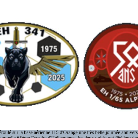
éroulé sur la base aérienne 115 d'Orange une très belle journée anniver
a nouvelle 65ème Escadre d'Hélicoptères, les deux unités ont fêté leur de