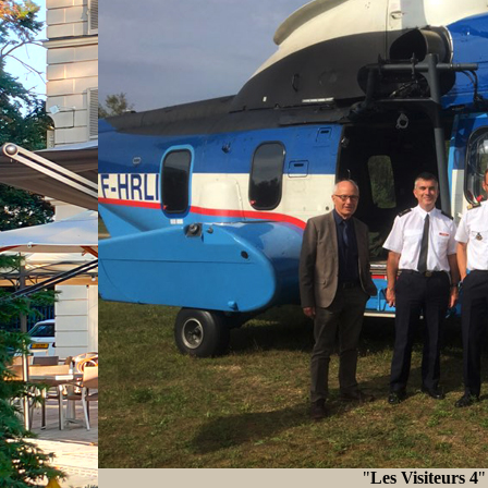
"
Les Visiteurs 4
"