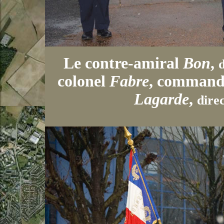
Le contre-amiral
Bon
,
colonel
Fabre
, commanda
Lagarde
,
dire