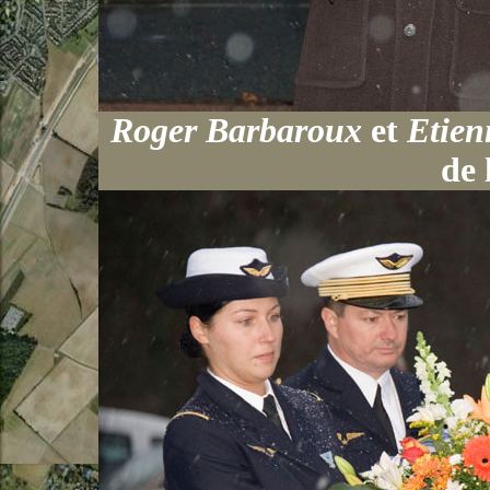
Roger Barbaroux
et
Etien
de